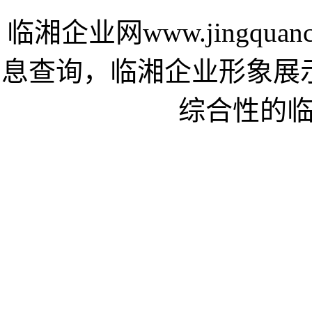
临湘企业网www.jingqu
息查询，临湘企业形象展
综合性的