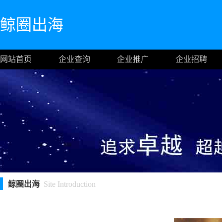
鲸圈出海
网站首页
企业查询
企业推广
企业招聘
鲸圈出海
Site Introduction