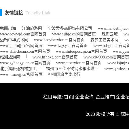
友情链接
Friendly Link
鲸圈出海
江油旅游网
宁波爱多森服饰有限公司
www.liandetmj
www.cqwwjd.com官网首页
www.hjlbjc.cn的官网首页
珠海云域
ww
迈畅中华武术网
www.haoyiservice.cn官网首页
森梦工艺美术网
w
www.guofujj.cn官网首页
www.fzgxy.cn官网首页
www.bdsgm.cn官
www.ahxichuan.com官网首页
www.shitouposuiji.cn官网首页
www.yy
|
临湘旅游网
www.hfhbxg.com官网首页
www.clw998.com官网首页
www.gyhongyuan.cn官网首页
www.euservice.cn官网首页
www.fsjmj
北京鸿雁通机械加工厂
福州市三佳不锈钢水箱水塔厂
www.qswhs
www.msmejj.cn官网首页
神州国旅优途出行
栏目导航:
首页
|
企业查询
|
企业推广
|
企业
2023 版权所有 © 